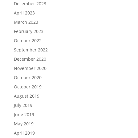
December 2023
April 2023
March 2023
February 2023
October 2022
September 2022
December 2020
November 2020
October 2020
October 2019
August 2019
July 2019
June 2019
May 2019
April 2019