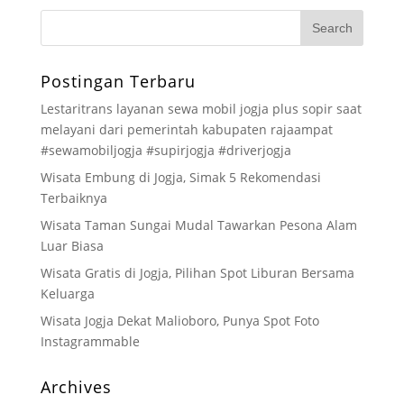
Postingan Terbaru
Lestaritrans layanan sewa mobil jogja plus sopir saat
melayani dari pemerintah kabupaten rajaampat
#sewamobiljogja #supirjogja #driverjogja
Wisata Embung di Jogja, Simak 5 Rekomendasi
Terbaiknya
Wisata Taman Sungai Mudal Tawarkan Pesona Alam
Luar Biasa
Wisata Gratis di Jogja, Pilihan Spot Liburan Bersama
Keluarga
Wisata Jogja Dekat Malioboro, Punya Spot Foto
Instagrammable
Archives