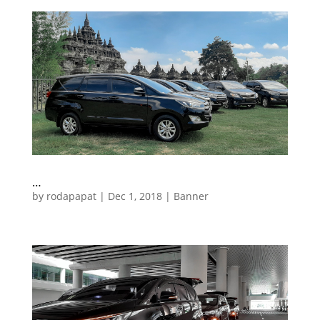
…
by
rodapapat
|
Dec 1, 2018
|
Banner