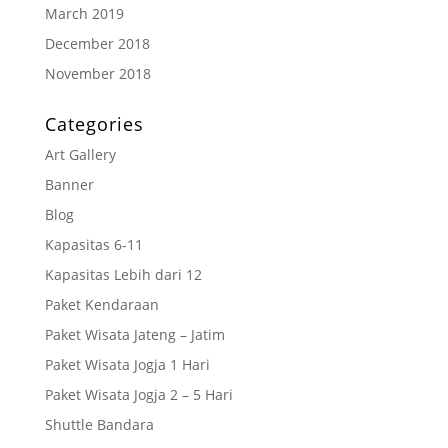
March 2019
December 2018
November 2018
Categories
Art Gallery
Banner
Blog
Kapasitas 6-11
Kapasitas Lebih dari 12
Paket Kendaraan
Paket Wisata Jateng – Jatim
Paket Wisata Jogja 1 Hari
Paket Wisata Jogja 2 – 5 Hari
Shuttle Bandara