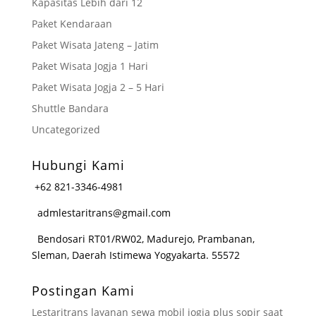
Kapasitas Lebih dari 12
Paket Kendaraan
Paket Wisata Jateng – Jatim
Paket Wisata Jogja 1 Hari
Paket Wisata Jogja 2 – 5 Hari
Shuttle Bandara
Uncategorized
Hubungi Kami
+62 821-3346-4981
admlestaritrans@gmail.com
Bendosari RT01/RW02, Madurejo, Prambanan,
Sleman, Daerah Istimewa Yogyakarta. 55572
Postingan Kami
Lestaritrans layanan sewa mobil jogja plus sopir saat