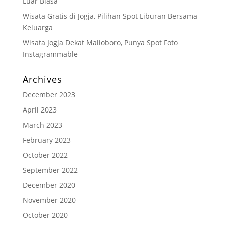
Luar Biasa
Wisata Gratis di Jogja, Pilihan Spot Liburan Bersama
Keluarga
Wisata Jogja Dekat Malioboro, Punya Spot Foto
Instagrammable
Archives
December 2023
April 2023
March 2023
February 2023
October 2022
September 2022
December 2020
November 2020
October 2020