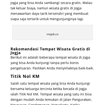
Jogja yang bisa Anda sambangi secara gratis. Walau
tak keluar biaya, namun wisata gratis di Jogja
menawarkan daya tarik tersendiri yang membuat
siapa saja tertarik untuk mengunjunginya lagi.
mojok.co
Rekomendasi Tempat Wisata Gratis di
Jogja
Berikut ini adalah beberapa tempat wisata di Jogja
yang bisa Anda kunjungi tanpa perlu boros
pengeluaran. Pastikan Anda menyimaknya baik-baik.
Titik Nol KM
Salah satu tempat wisata yang bisa Anda kunjungi
bersama keluarga tercinta ketika berada di Jogja
ialah Titik Nol KM. Tempat wisata yang satu ini bisa
dengan mudah Anda temukan di Jalan Pangurakan,
Ngupasan, Gondomanan, Yogyakarta. Ketika