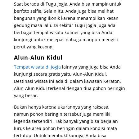
Saat berada di Tugu Jogja, Anda bisa mampir untuk
berfoto selfie. Selain itu, Anda juga bisa melihat
bangunan yang ikonik karena menampilkan kesan
gedung masa lalu. Di sekitar Tugu Jogja juga ada
berbagai tempat wisata kuliner yang bisa Anda
kunjungi untuk melepas dahaga maupun mengisi
perut yang kosong.
Alun-Alun Kidul
Tempat wisata di Jogja
lainnya yang juga bisa Anda
kunjungi secara gratis yaitu Alun-Alun Kidul.
Destinasi wisata ini ada di dalam kawasan Keraton.
Alun-Alun Kidul terkenal dengan dua pohon beringin
yang besar.
Bukan hanya karena ukurannya yang raksasa,
namun pohon beringin tersebut juga memiliki
legenda tersendiri. Tak banyak yang bisa berjalan
lurus ke area pohon beringin dalam kondisi mata
tertutup. Untuk membuktikannya, Anda bisa