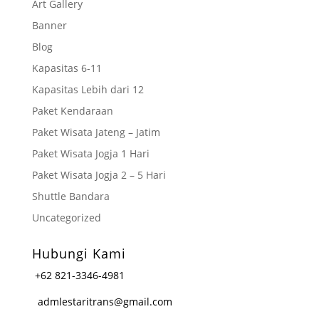
Art Gallery
Banner
Blog
Kapasitas 6-11
Kapasitas Lebih dari 12
Paket Kendaraan
Paket Wisata Jateng – Jatim
Paket Wisata Jogja 1 Hari
Paket Wisata Jogja 2 – 5 Hari
Shuttle Bandara
Uncategorized
Hubungi Kami
+62 821-3346-4981
admlestaritrans@gmail.com