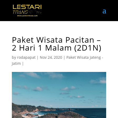
Paket Wisata Pacitan –
2 Hari 1 Malam (2D1N)
by
rodapapat
|
Nov 24, 2020
|
Paket Wisata Jateng -
Jatim
|