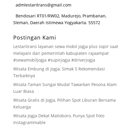
admlestaritrans@gmail.com
Bendosari RT01/RW02, Madurejo, Prambanan,
Sleman, Daerah Istimewa Yogyakarta. 55572
Postingan Kami
Lestaritrans layanan sewa mobil jogja plus sopir saat
melayani dari pemerintah kabupaten rajaampat
#sewamobiljogja #supirjogja #driverjogja
Wisata Embung di Jogja, Simak 5 Rekomendasi
Terbaiknya
Wisata Taman Sungai Mudal Tawarkan Pesona Alam
Luar Biasa
Wisata Gratis di Jogja, Pilihan Spot Liburan Bersama
Keluarga
Wisata Jogja Dekat Malioboro, Punya Spot Foto
Instagrammable