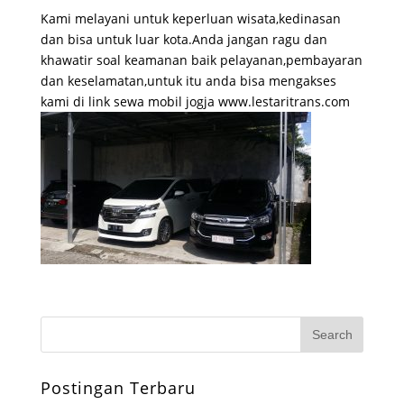
Kami melayani untuk keperluan wisata,kedinasan
dan bisa untuk luar kota.Anda jangan ragu dan
khawatir soal keamanan baik pelayanan,pembayaran
dan keselamatan,untuk itu anda bisa mengakses
kami di link sewa mobil jogja www.lestaritrans.com
Postingan Terbaru