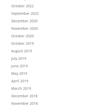
October 2022
September 2022
December 2020
November 2020
October 2020
October 2019
August 2019
July 2019
June 2019
May 2019
April 2019
March 2019
December 2018
November 2018