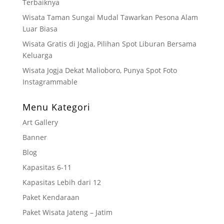
Terbaiknya
Wisata Taman Sungai Mudal Tawarkan Pesona Alam
Luar Biasa
Wisata Gratis di Jogja, Pilihan Spot Liburan Bersama
Keluarga
Wisata Jogja Dekat Malioboro, Punya Spot Foto
Instagrammable
Menu Kategori
Art Gallery
Banner
Blog
Kapasitas 6-11
Kapasitas Lebih dari 12
Paket Kendaraan
Paket Wisata Jateng – Jatim