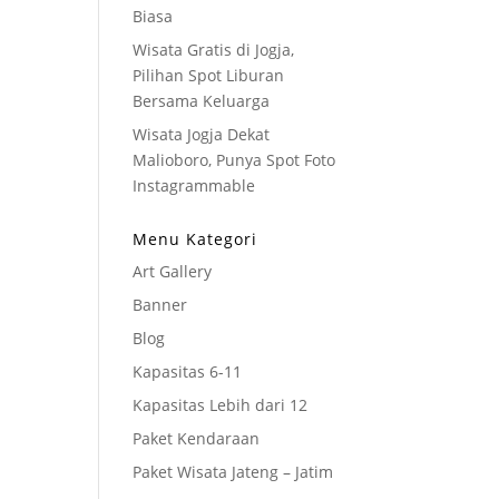
Biasa
Wisata Gratis di Jogja,
Pilihan Spot Liburan
Bersama Keluarga
Wisata Jogja Dekat
Malioboro, Punya Spot Foto
Instagrammable
Menu Kategori
Art Gallery
Banner
Blog
Kapasitas 6-11
Kapasitas Lebih dari 12
Paket Kendaraan
Paket Wisata Jateng – Jatim