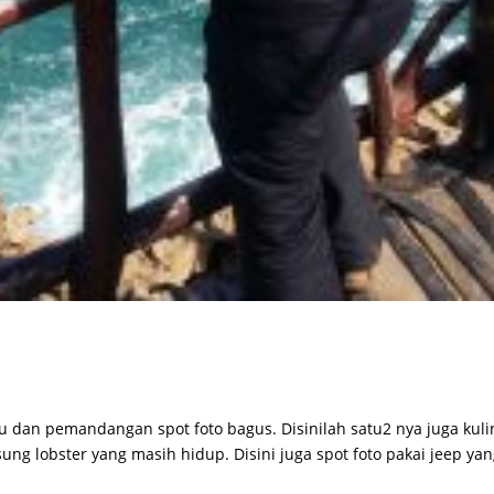
ru dan pemandangan spot foto bagus. Disinilah satu2 nya juga kuli
ung lobster yang masih hidup. Disini juga spot foto pakai jeep ya