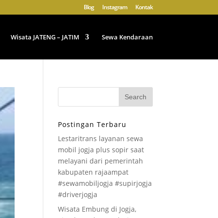
Blog
Instagram
Kontak
Wisata JATENG – JATIM
Sewa Kendaraan
Postingan Terbaru
Lestaritrans layanan sewa
mobil jogja plus sopir saat
melayani dari pemerintah
kabupaten rajaampat
#sewamobiljogja #supirjogja
#driverjogja
Wisata Embung di Jogja,